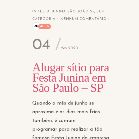
IN
FESTA JUNINA SÃO JOÃO SP
,
SEM
CATEGORIA
NENHUM COMENTÁRIO
4056
04
fev 2020
Alugar sítio para
Festa Junina em
São Paulo – SP
Quando o mês de junho se
aproxima e os dias mais frios
também, é comum
programar para realizar a tão
famosa Festa Junina da empresa.