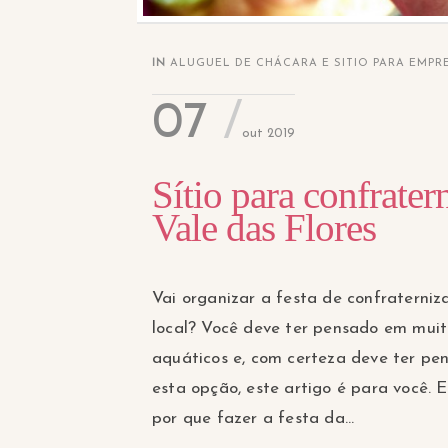
IN
ALUGUEL DE CHÁCARA E SITIO PARA EMPR
07
out 2019
Sítio para confrate
Vale das Flores
Vai organizar a festa de confraterni
local? Você deve ter pensado em muit
aquáticos e, com certeza deve ter pe
esta opção, este artigo é para você. E
por que fazer a festa da...