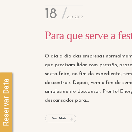
18
out 2019
Para que serve a fes
O dia a dia das empresas normalment
que precisam lidar com pressão, prazo
sexta-feira, no fim do expediente, te
Reservar Data
descontrair. Depois, vem o fim de sem
simplesmente descansar. Pronto! Ener
descansados para...
Ver Mais