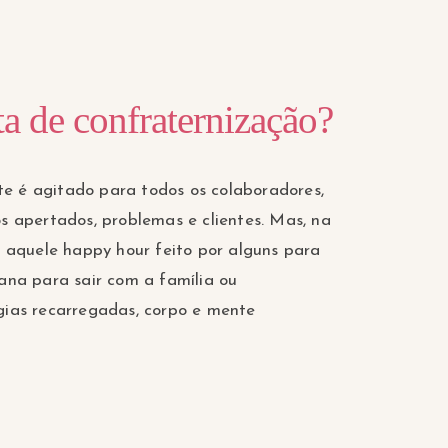
ta de confraternização?
e é agitado para todos os colaboradores,
s apertados, problemas e clientes. Mas, na
m aquele happy hour feito por alguns para
ana para sair com a família ou
gias recarregadas, corpo e mente