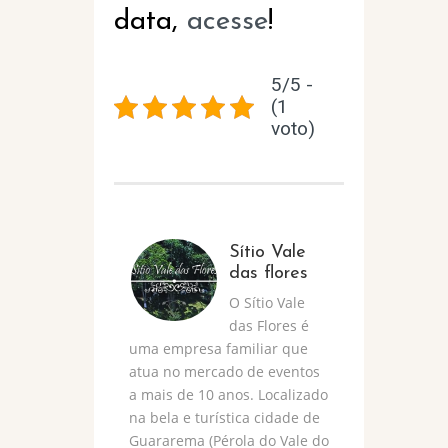
data,
acesse
!
5/5 -
(1
voto)
Sítio Vale
das flores
O Sítio Vale
das Flores é
uma empresa familiar que
atua no mercado de eventos
a mais de 10 anos. Localizado
na bela e turística cidade de
Guararema (Pérola do Vale do